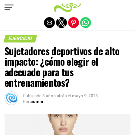
Salir de la versión móvil
EJERCICIO
Sujetadores deportivos de alto
impacto: ¿cómo elegir el
adecuado para tus
entrenamientos?
Publicado
3 años atrás
el
mayo 9, 2023
Por
admin