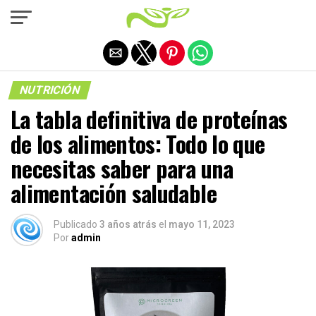
Salir de la versión móvil
NUTRICIÓN
La tabla definitiva de proteínas
de los alimentos: Todo lo que
necesitas saber para una
alimentación saludable
Publicado
3 años atrás
el
mayo 11, 2023
Por
admin