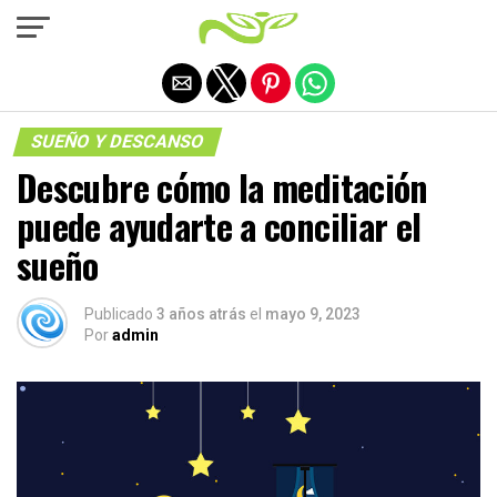
Salir de la versión móvil
SUEÑO Y DESCANSO
Descubre cómo la meditación
puede ayudarte a conciliar el
sueño
Publicado
3 años atrás
el
mayo 9, 2023
Por
admin