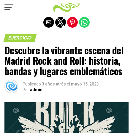
Salir de la versión móvil
EJERCICIO
Descubre la vibrante escena del
Madrid Rock and Roll: historia,
bandas y lugares emblemáticos
Publicado
3 años atrás
el
mayo 15, 2023
Por
admin