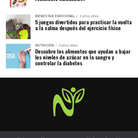
BIENESTAR EMOCIONAL
3 años atrás
5 juegos divertidos para practicar la vuelta
a la calma después del ejercicio físico
NUTRICIÓN
3 años atrás
Descubre los alimentos que ayudan a bajar
los niveles de azúcar en la sangre y
controlar la diabetes
POLÍTICA DE COOKIES
POLÍTICA DE PRIVACIDAD