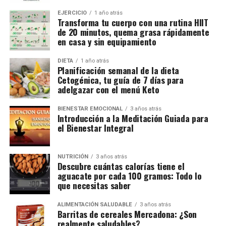
EJERCICIO
1 año atrás
Transforma tu cuerpo con una rutina HIIT
de 20 minutos, quema grasa rápidamente
en casa y sin equipamiento
DIETA
1 año atrás
Planificación semanal de la dieta
Cetogénica, tu guía de 7 días para
adelgazar con el menú Keto
BIENESTAR EMOCIONAL
3 años atrás
Introducción a la Meditación Guiada para
el Bienestar Integral
NUTRICIÓN
3 años atrás
Descubre cuántas calorías tiene el
aguacate por cada 100 gramos: Todo lo
que necesitas saber
ALIMENTACIÓN SALUDABLE
3 años atrás
Barritas de cereales Mercadona: ¿Son
realmente saludables?