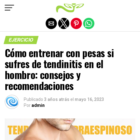
Salir de la versión móvil
EJERCICIO
Cómo entrenar con pesas si
sufres de tendinitis en el
hombro: consejos y
recomendaciones
Publicado
3 años atrás
el
mayo 16, 2023
Por
admin