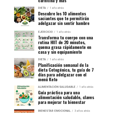
carnitina y más
DIETA
1 año atrás
Descubre los 10 alimentos
saciantes que te permitirán
adelgazar sin sentir hambre
EJERCICIO
1 año atrás
Transforma tu cuerpo con una
rutina HIIT de 20 minutos,
quema grasa rápidamente en
casa y sin equipamiento
DIETA
1 año atrás
Planificación semanal de la
dieta Cetogénica, tu guía de 7
días para adelgazar con el
menú Keto
ALIMENTACIÓN SALUDABLE
1 año atrás
Guía práctica para una
alimentación saludable, claves
para mejorar tu bienestar
BIENESTAR EMOCIONAL
3 años atrás