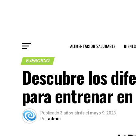
ALIMENTACIÓN SALUDABLE
BIENE
EJERCICIO
Descubre los dif
para entrenar en
Publicado
3 años atrás
el
mayo 9, 2023
Por
admin