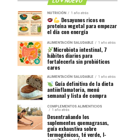
LO + NUEVO
NUTRICIÓN
1 año atrás
Desayunos ricos en
proteína vegetal para empezar
el día con energía
ALIMENTACIÓN SALUDABLE
1 año atrás
Microbiota intestinal, 7
hábitos diarios para
fortalecerla sin probióticos
caros
ALIMENTACIÓN SALUDABLE
1 año atrás
Guía definitiva de la dieta
antiinflamatoria, menú
semanal y lista de compra
COMPLEMENTOS ALIMENTICIOS
1 año atrás
Desentrañando los
suplementos quemagrasas,
guía exhaustiva sobre
termogénicos, té verde, l-