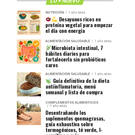
LO + NUEVO
NUTRICIÓN
1 año atrás
Desayunos ricos en
proteína vegetal para empezar
el día con energía
ALIMENTACIÓN SALUDABLE
1 año atrás
Microbiota intestinal, 7
hábitos diarios para
fortalecerla sin probióticos
caros
ALIMENTACIÓN SALUDABLE
1 año atrás
Guía definitiva de la dieta
antiinflamatoria, menú
semanal y lista de compra
COMPLEMENTOS ALIMENTICIOS
1 año atrás
Desentrañando los
suplementos quemagrasas,
guía exhaustiva sobre
termogénicos, té verde, l-