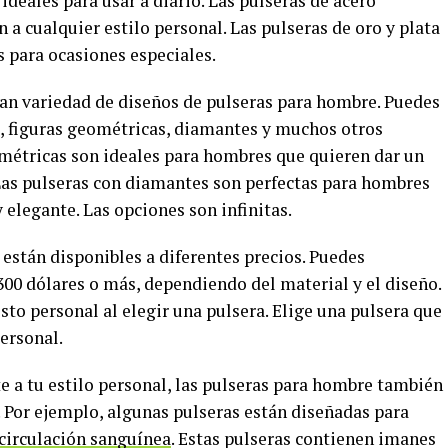
ideales para usar a diario. Las pulseras de acero
n a cualquier estilo personal. Las pulseras de oro y plata
s para ocasiones especiales.
an variedad de diseños de pulseras para hombre. Puedes
s, figuras geométricas, diamantes y muchos otros
ométricas son ideales para hombres que quieren dar un
Las pulseras con diamantes son perfectas para hombres
 elegante. Las opciones son infinitas.
stán disponibles a diferentes precios. Puedes
300 dólares o más, dependiendo del material y el diseño.
to personal al elegir una pulsera. Elige una pulsera que
personal.
e a tu estilo personal, las pulseras para hombre también
. Por ejemplo, algunas pulseras están diseñadas para
 circulación sanguínea
. Estas pulseras contienen imanes