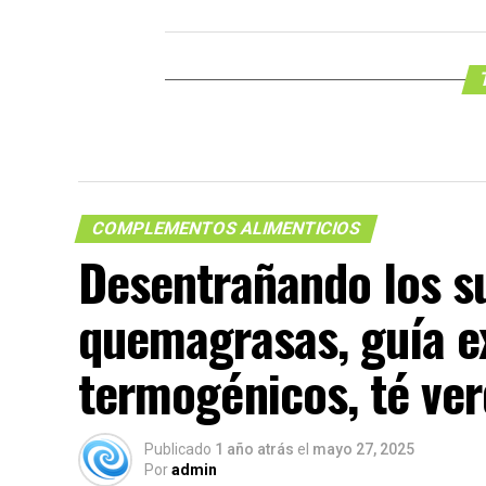
COMPLEMENTOS ALIMENTICIOS
Desentrañando los 
quemagrasas, guía e
termogénicos, té ver
Publicado
1 año atrás
el
mayo 27, 2025
Por
admin