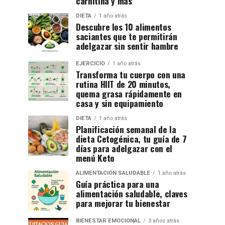
carnitina y más
DIETA
1 año atrás
Descubre los 10 alimentos
saciantes que te permitirán
adelgazar sin sentir hambre
EJERCICIO
1 año atrás
Transforma tu cuerpo con una
rutina HIIT de 20 minutos,
quema grasa rápidamente en
casa y sin equipamiento
DIETA
1 año atrás
Planificación semanal de la
dieta Cetogénica, tu guía de 7
días para adelgazar con el
menú Keto
ALIMENTACIÓN SALUDABLE
1 año atrás
Guía práctica para una
alimentación saludable, claves
para mejorar tu bienestar
BIENESTAR EMOCIONAL
3 años atrás