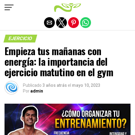
Salir de la versión móvil
EJERCICIO
Empieza tus mañanas con
energía: la importancia del
ejercicio matutino en el gym
Publicado
3 años atrás
el
mayo 10, 2023
Por
admin