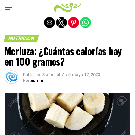
Salir de la versión móvil
NUTRICIÓN
Merluza: ¿Cuántas calorías hay
en 100 gramos?
Publicado
3 años atrás
el
mayo 17, 2023
Por
admin