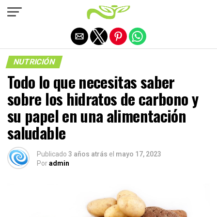
Salir de la versión móvil
NUTRICIÓN
Todo lo que necesitas saber
sobre los hidratos de carbono y
su papel en una alimentación
saludable
Publicado
3 años atrás
el
mayo 17, 2023
Por
admin