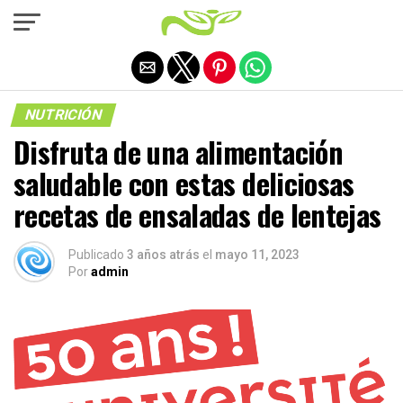
Salir de la versión móvil
NUTRICIÓN
Disfruta de una alimentación
saludable con estas deliciosas
recetas de ensaladas de lentejas
Publicado
3 años atrás
el
mayo 11, 2023
Por
admin