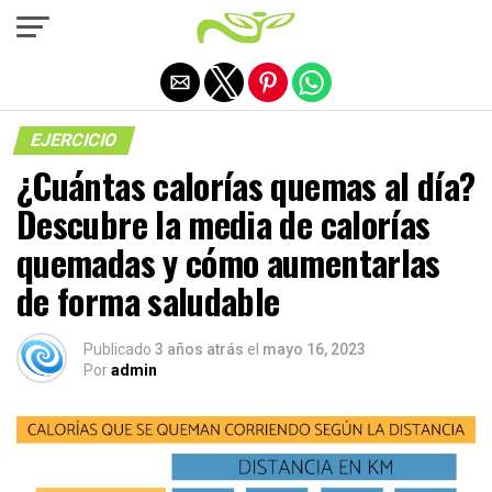
Salir de la versión móvil
EJERCICIO
¿Cuántas calorías quemas al día?
Descubre la media de calorías
quemadas y cómo aumentarlas
de forma saludable
Publicado
3 años atrás
el
mayo 16, 2023
Por
admin