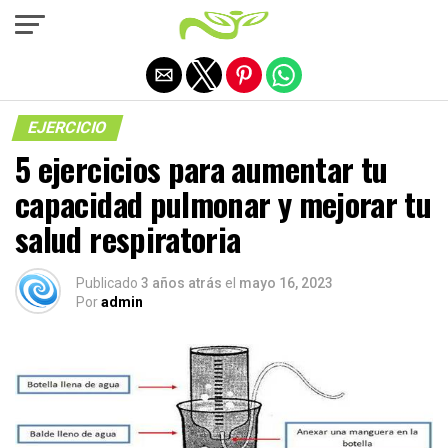
Salir de la versión móvil
EJERCICIO
5 ejercicios para aumentar tu
capacidad pulmonar y mejorar tu
salud respiratoria
Publicado
3 años atrás
el
mayo 16, 2023
Por
admin