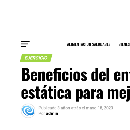
ALIMENTACIÓN SALUDABLE
BIENE
EJERCICIO
Beneficios del e
estática para mej
Publicado
3 años atrás
el
mayo 18, 2023
Por
admin