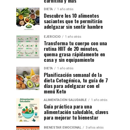
carnitina y más
DIETA
1 año atrás
Descubre los 10 alimentos
saciantes que te permitirán
adelgazar sin sentir hambre
EJERCICIO
1 año atrás
Transforma tu cuerpo con una
rutina HIIT de 20 minutos,
quema grasa rápidamente en
casa y sin equipamiento
DIETA
1 año atrás
Planificación semanal de la
dieta Cetogénica, tu guía de 7
días para adelgazar con el
menú Keto
ALIMENTACIÓN SALUDABLE
1 año atrás
Guía práctica para una
alimentación saludable, claves
para mejorar tu bienestar
BIENESTAR EMOCIONAL
3 años atrás