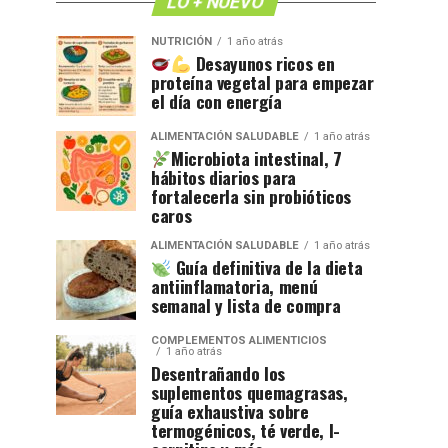
LO + NUEVO
NUTRICIÓN
1 año atrás
Desayunos ricos en
proteína vegetal para empezar
el día con energía
ALIMENTACIÓN SALUDABLE
1 año atrás
Microbiota intestinal, 7
hábitos diarios para
fortalecerla sin probióticos
caros
ALIMENTACIÓN SALUDABLE
1 año atrás
Guía definitiva de la dieta
antiinflamatoria, menú
semanal y lista de compra
COMPLEMENTOS ALIMENTICIOS
1 año atrás
Desentrañando los
suplementos quemagrasas,
guía exhaustiva sobre
termogénicos, té verde, l-