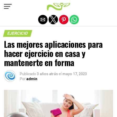
Salir de la versión móvil
EJERCICIO
Las mejores aplicaciones para
hacer ejercicio en casa y
mantenerte en forma
Publicado
3 años atrás
el
mayo 17, 2023
Por
admin