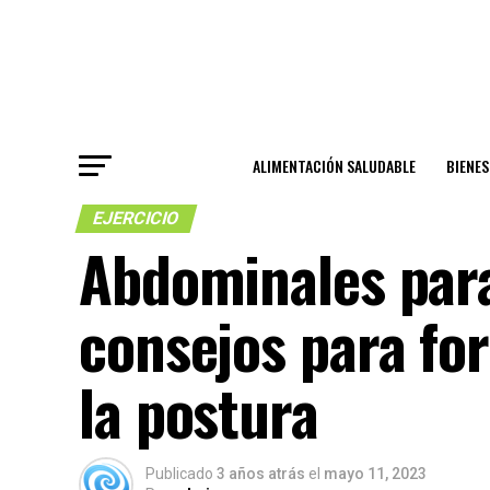
ALIMENTACIÓN SALUDABLE
BIENE
EJERCICIO
Abdominales para
consejos para for
la postura
Publicado
3 años atrás
el
mayo 11, 2023