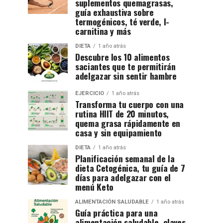
suplementos quemagrasas,
guía exhaustiva sobre
termogénicos, té verde, l-
carnitina y más
DIETA
1 año atrás
Descubre los 10 alimentos
saciantes que te permitirán
adelgazar sin sentir hambre
EJERCICIO
1 año atrás
Transforma tu cuerpo con una
rutina HIIT de 20 minutos,
quema grasa rápidamente en
casa y sin equipamiento
DIETA
1 año atrás
Planificación semanal de la
dieta Cetogénica, tu guía de 7
días para adelgazar con el
menú Keto
ALIMENTACIÓN SALUDABLE
1 año atrás
Guía práctica para una
alimentación saludable, claves