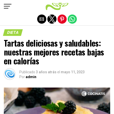
Salir de la versión móvil
DIETA
Tartas deliciosas y saludables:
nuestras mejores recetas bajas
en calorías
Publicado
3 años atrás
el
mayo 11, 2023
Por
admin