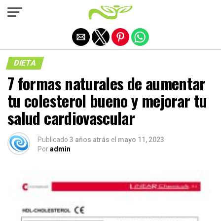
Salir de la versión móvil
DIETA
7 formas naturales de aumentar
tu colesterol bueno y mejorar tu
salud cardiovascular
Publicado
3 años atrás
el
mayo 11, 2023
Por
admin