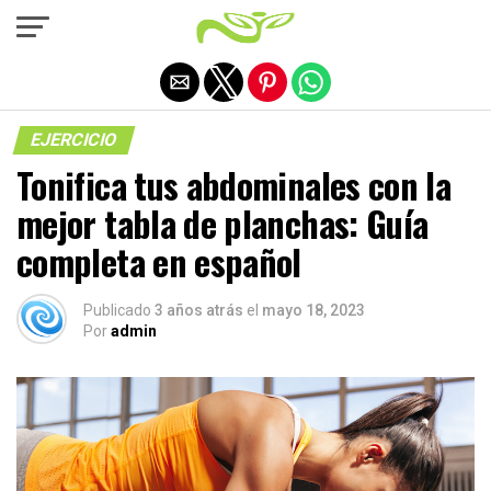
Salir de la versión móvil
EJERCICIO
Tonifica tus abdominales con la
mejor tabla de planchas: Guía
completa en español
Publicado
3 años atrás
el
mayo 18, 2023
Por
admin