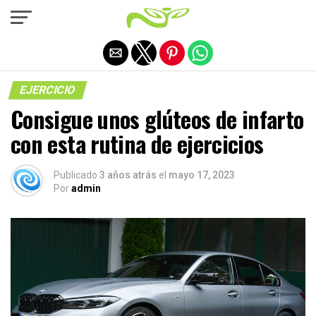
Salir de la versión móvil
EJERCICIO
Consigue unos glúteos de infarto
con esta rutina de ejercicios
Publicado
3 años atrás
el
mayo 17, 2023
Por
admin