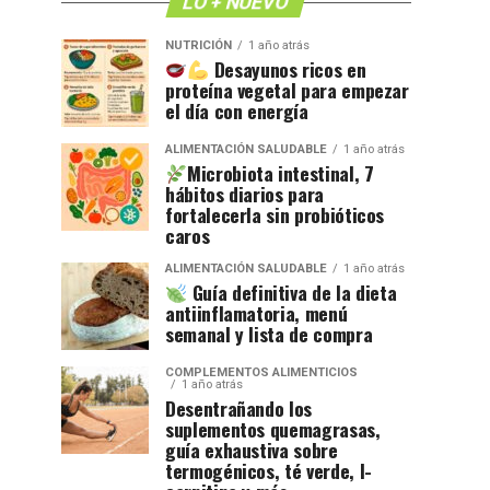
LO + NUEVO
NUTRICIÓN
1 año atrás
Desayunos ricos en
proteína vegetal para empezar
el día con energía
ALIMENTACIÓN SALUDABLE
1 año atrás
Microbiota intestinal, 7
hábitos diarios para
fortalecerla sin probióticos
caros
ALIMENTACIÓN SALUDABLE
1 año atrás
Guía definitiva de la dieta
antiinflamatoria, menú
semanal y lista de compra
COMPLEMENTOS ALIMENTICIOS
1 año atrás
Desentrañando los
suplementos quemagrasas,
guía exhaustiva sobre
termogénicos, té verde, l-