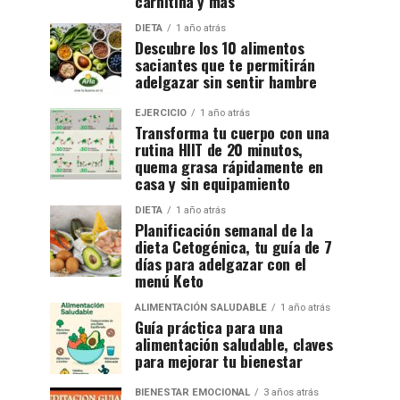
carnitina y más
DIETA
1 año atrás
Descubre los 10 alimentos
saciantes que te permitirán
adelgazar sin sentir hambre
EJERCICIO
1 año atrás
Transforma tu cuerpo con una
rutina HIIT de 20 minutos,
quema grasa rápidamente en
casa y sin equipamiento
DIETA
1 año atrás
Planificación semanal de la
dieta Cetogénica, tu guía de 7
días para adelgazar con el
menú Keto
ALIMENTACIÓN SALUDABLE
1 año atrás
Guía práctica para una
alimentación saludable, claves
para mejorar tu bienestar
BIENESTAR EMOCIONAL
3 años atrás