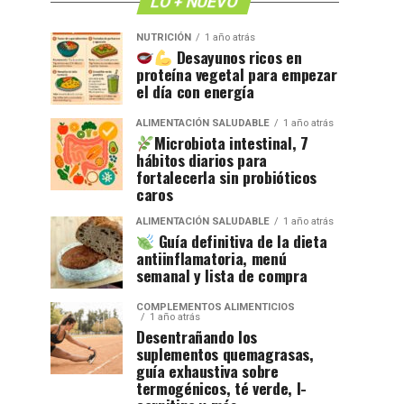
LO + NUEVO
NUTRICIÓN
1 año atrás
Desayunos ricos en
proteína vegetal para empezar
el día con energía
ALIMENTACIÓN SALUDABLE
1 año atrás
Microbiota intestinal, 7
hábitos diarios para
fortalecerla sin probióticos
caros
ALIMENTACIÓN SALUDABLE
1 año atrás
Guía definitiva de la dieta
antiinflamatoria, menú
semanal y lista de compra
COMPLEMENTOS ALIMENTICIOS
1 año atrás
Desentrañando los
suplementos quemagrasas,
guía exhaustiva sobre
termogénicos, té verde, l-