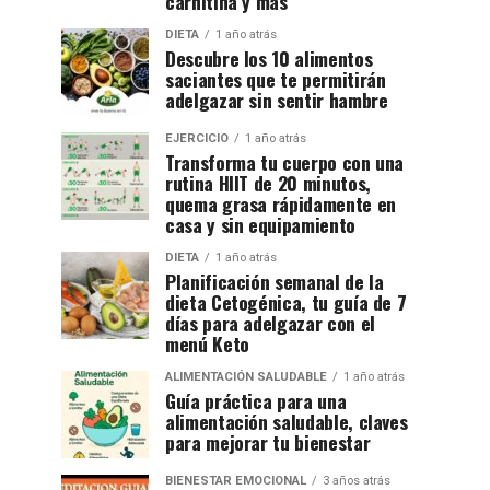
carnitina y más
DIETA
1 año atrás
Descubre los 10 alimentos
saciantes que te permitirán
adelgazar sin sentir hambre
EJERCICIO
1 año atrás
Transforma tu cuerpo con una
rutina HIIT de 20 minutos,
quema grasa rápidamente en
casa y sin equipamiento
DIETA
1 año atrás
Planificación semanal de la
dieta Cetogénica, tu guía de 7
días para adelgazar con el
menú Keto
ALIMENTACIÓN SALUDABLE
1 año atrás
Guía práctica para una
alimentación saludable, claves
para mejorar tu bienestar
BIENESTAR EMOCIONAL
3 años atrás