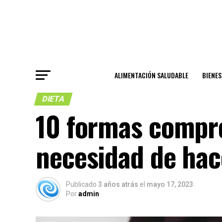
ALIMENTACIÓN SALUDABLE
BIENE
DIETA
10 formas compro
necesidad de hace
Publicado
3 años atrás
el
mayo 17, 2023
Por
admin