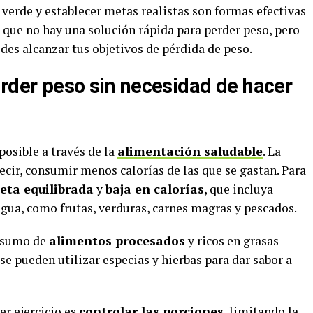
té verde y establecer metas realistas son formas efectivas
a que no hay una solución rápida para perder peso, pero
es alcanzar tus objetivos de pérdida de peso.
erder peso sin necesidad de hacer
posible a través de la
alimentación saludable
. La
decir, consumir menos calorías de las que se gastan. Para
ieta equilibrada
y
baja en calorías
, que incluya
y agua, como frutas, verduras, carnes magras y pescados.
onsumo de
alimentos procesados
y ricos en grasas
, se pueden utilizar especias y hierbas para dar sabor a
er ejercicio es
controlar las porciones
, limitando la