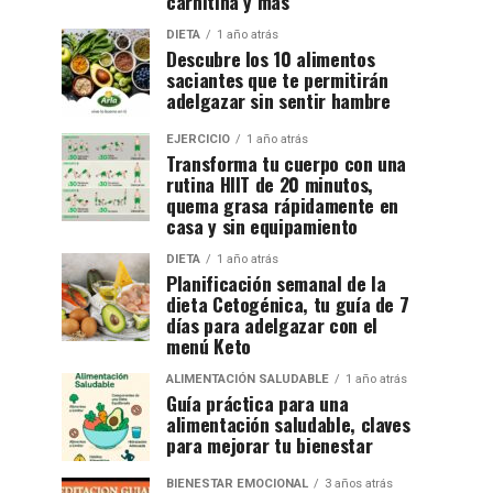
carnitina y más
DIETA
1 año atrás
Descubre los 10 alimentos
saciantes que te permitirán
adelgazar sin sentir hambre
EJERCICIO
1 año atrás
Transforma tu cuerpo con una
rutina HIIT de 20 minutos,
quema grasa rápidamente en
casa y sin equipamiento
DIETA
1 año atrás
Planificación semanal de la
dieta Cetogénica, tu guía de 7
días para adelgazar con el
menú Keto
ALIMENTACIÓN SALUDABLE
1 año atrás
Guía práctica para una
alimentación saludable, claves
para mejorar tu bienestar
BIENESTAR EMOCIONAL
3 años atrás