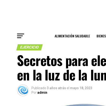
ALIMENTACIÓN SALUDABLE
BIENE
EJERCICIO
Secretos para ele
en la luz de la lu
Publicado
3 años atrás
el
mayo 18, 2023
Por
admin