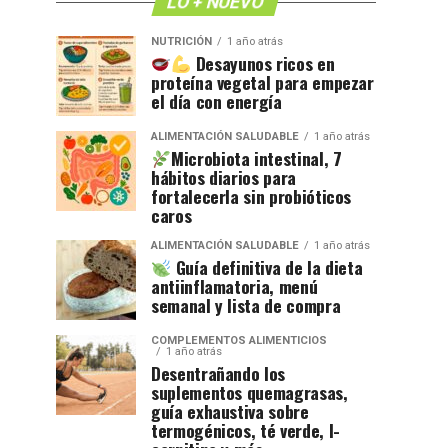
LO + NUEVO
NUTRICIÓN
1 año atrás
Desayunos ricos en
proteína vegetal para empezar
el día con energía
ALIMENTACIÓN SALUDABLE
1 año atrás
Microbiota intestinal, 7
hábitos diarios para
fortalecerla sin probióticos
caros
ALIMENTACIÓN SALUDABLE
1 año atrás
Guía definitiva de la dieta
antiinflamatoria, menú
semanal y lista de compra
COMPLEMENTOS ALIMENTICIOS
1 año atrás
Desentrañando los
suplementos quemagrasas,
guía exhaustiva sobre
termogénicos, té verde, l-