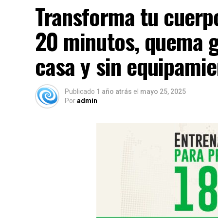
Transforma tu cuerpo
20 minutos, quema g
casa y sin equipami
Publicado
1 año atrás
el
mayo 25, 2025
Por
admin