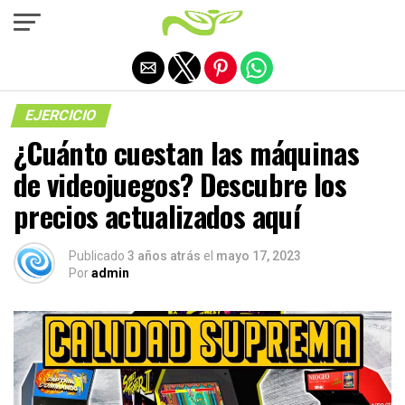
Salir de la versión móvil
EJERCICIO
¿Cuánto cuestan las máquinas
de videojuegos? Descubre los
precios actualizados aquí
Publicado
3 años atrás
el
mayo 17, 2023
Por
admin