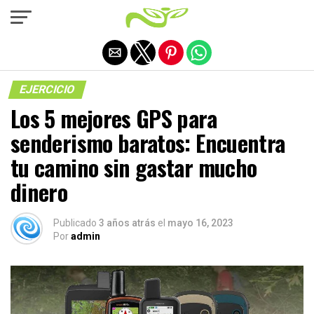
Salir de la versión móvil
EJERCICIO
Los 5 mejores GPS para
senderismo baratos: Encuentra
tu camino sin gastar mucho
dinero
Publicado
3 años atrás
el
mayo 16, 2023
Por
admin