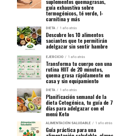
suplementos quemagrasas,
guía exhaustiva sobre
termogénicos, té verde, l-
carnitina y más
DIETA
1 año atrás
Descubre los 10 alimentos
saciantes que te permitirán
adelgazar sin sentir hambre
EJERCICIO
1 año atrás
Transforma tu cuerpo con una
rutina HIIT de 20 minutos,
quema grasa rápidamente en
casa y sin equipamiento
DIETA
1 año atrás
Planificación semanal de la
dieta Cetogénica, tu guía de 7
días para adelgazar con el
menú Keto
ALIMENTACIÓN SALUDABLE
1 año atrás
Guía práctica para una
alimentación saludable, claves