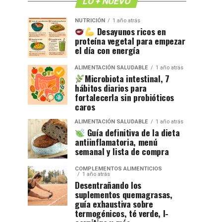
LO + NUEVO
NUTRICIÓN
1 año atrás
Desayunos ricos en
proteína vegetal para empezar
el día con energía
ALIMENTACIÓN SALUDABLE
1 año atrás
Microbiota intestinal, 7
hábitos diarios para
fortalecerla sin probióticos
caros
ALIMENTACIÓN SALUDABLE
1 año atrás
Guía definitiva de la dieta
antiinflamatoria, menú
semanal y lista de compra
COMPLEMENTOS ALIMENTICIOS
1 año atrás
Desentrañando los
suplementos quemagrasas,
guía exhaustiva sobre
termogénicos, té verde, l-