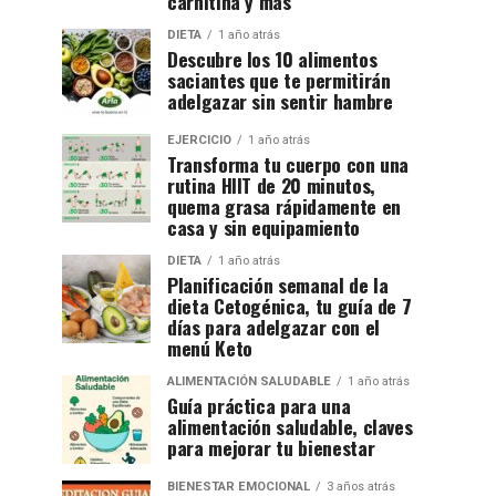
carnitina y más
DIETA
1 año atrás
Descubre los 10 alimentos
saciantes que te permitirán
adelgazar sin sentir hambre
EJERCICIO
1 año atrás
Transforma tu cuerpo con una
rutina HIIT de 20 minutos,
quema grasa rápidamente en
casa y sin equipamiento
DIETA
1 año atrás
Planificación semanal de la
dieta Cetogénica, tu guía de 7
días para adelgazar con el
menú Keto
ALIMENTACIÓN SALUDABLE
1 año atrás
Guía práctica para una
alimentación saludable, claves
para mejorar tu bienestar
BIENESTAR EMOCIONAL
3 años atrás