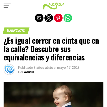
Salir de la versión móvil
EJERCICIO
¿Es igual correr en cinta que en
la calle? Descubre sus
equivalencias y diferencias
Publicado
3 años atrás
el
mayo 17, 2023
Por
admin