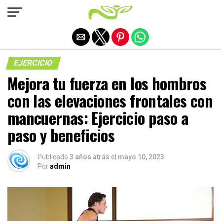
Salir de la versión móvil
EJERCICIO
Mejora tu fuerza en los hombros
con las elevaciones frontales con
mancuernas: Ejercicio paso a
paso y beneficios
Publicado
3 años atrás
el
mayo 10, 2023
Por
admin