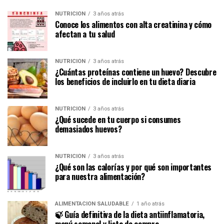
NUTRICIÓN
3 años atrás
Conoce los alimentos con alta creatinina y cómo
afectan a tu salud
NUTRICIÓN
3 años atrás
¿Cuántas proteínas contiene un huevo? Descubre
los beneficios de incluirlo en tu dieta diaria
NUTRICIÓN
3 años atrás
¿Qué sucede en tu cuerpo si consumes
demasiados huevos?
NUTRICIÓN
3 años atrás
¿Qué son las calorías y por qué son importantes
para nuestra alimentación?
ALIMENTACIÓN SALUDABLE
1 año atrás
🍃 Guía definitiva de la dieta antiinflamatoria,
menú semanal y lista de compra