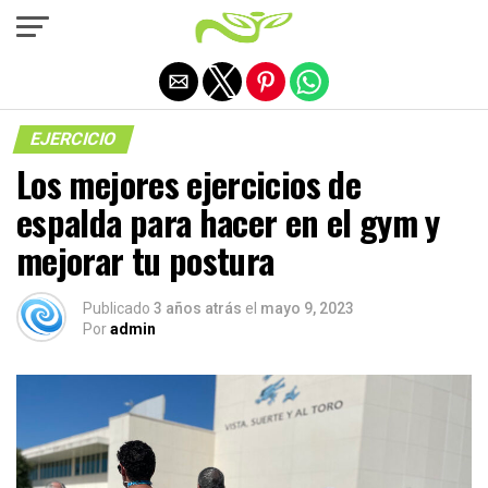
Salir de la versión móvil
EJERCICIO
Los mejores ejercicios de
espalda para hacer en el gym y
mejorar tu postura
Publicado
3 años atrás
el
mayo 9, 2023
Por
admin