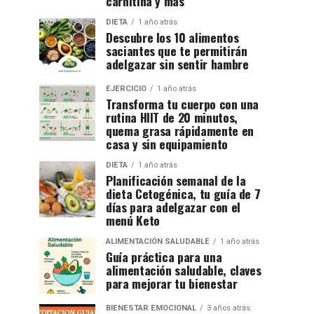
carnitina y más
DIETA
1 año atrás
Descubre los 10 alimentos
saciantes que te permitirán
adelgazar sin sentir hambre
EJERCICIO
1 año atrás
Transforma tu cuerpo con una
rutina HIIT de 20 minutos,
quema grasa rápidamente en
casa y sin equipamiento
DIETA
1 año atrás
Planificación semanal de la
dieta Cetogénica, tu guía de 7
días para adelgazar con el
menú Keto
ALIMENTACIÓN SALUDABLE
1 año atrás
Guía práctica para una
alimentación saludable, claves
para mejorar tu bienestar
BIENESTAR EMOCIONAL
3 años atrás