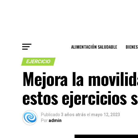
ALIMENTACIÓN SALUDABLE
BIENE
EJERCICIO
Mejora la movili
estos ejercicios 
Publicado
3 años atrás
el
mayo 12, 2023
Por
admin