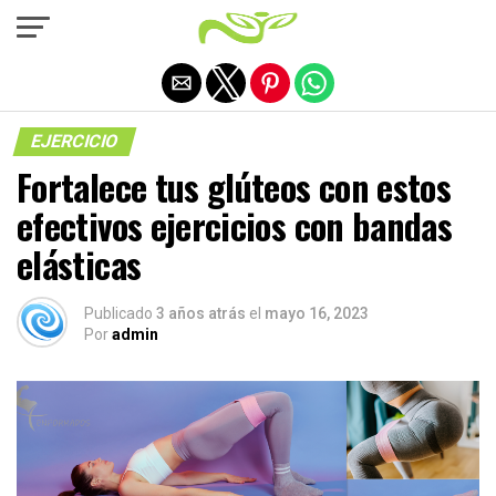
Salir de la versión móvil
EJERCICIO
Fortalece tus glúteos con estos
efectivos ejercicios con bandas
elásticas
Publicado
3 años atrás
el
mayo 16, 2023
Por
admin