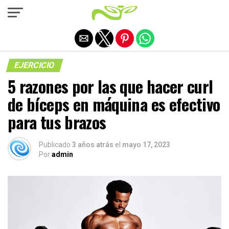
Salir de la versión móvil
EJERCICIO
5 razones por las que hacer curl
de bíceps en máquina es efectivo
para tus brazos
Publicado
3 años atrás
el
mayo 17, 2023
Por
admin