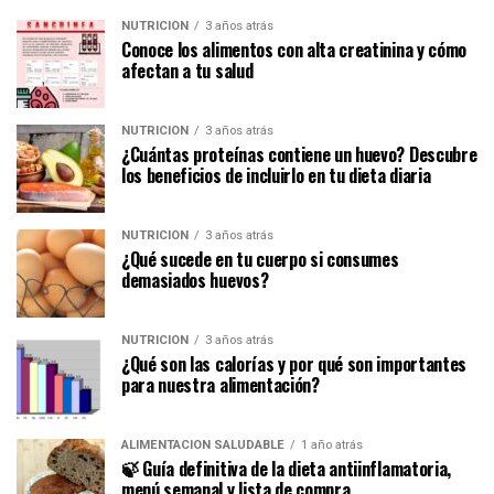
NUTRICIÓN
3 años atrás
Conoce los alimentos con alta creatinina y cómo
afectan a tu salud
NUTRICIÓN
3 años atrás
¿Cuántas proteínas contiene un huevo? Descubre
los beneficios de incluirlo en tu dieta diaria
NUTRICIÓN
3 años atrás
¿Qué sucede en tu cuerpo si consumes
demasiados huevos?
NUTRICIÓN
3 años atrás
¿Qué son las calorías y por qué son importantes
para nuestra alimentación?
ALIMENTACIÓN SALUDABLE
1 año atrás
🍃 Guía definitiva de la dieta antiinflamatoria,
menú semanal y lista de compra