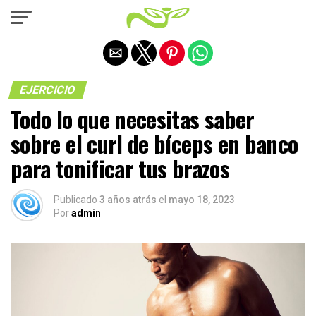
Salir de la versión móvil
EJERCICIO
Todo lo que necesitas saber
sobre el curl de bíceps en banco
para tonificar tus brazos
Publicado
3 años atrás
el
mayo 18, 2023
Por
admin