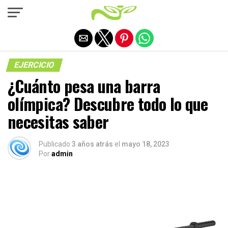
Salir de la versión móvil
EJERCICIO
¿Cuánto pesa una barra
olímpica? Descubre todo lo que
necesitas saber
Publicado
3 años atrás
el
mayo 18, 2023
Por
admin