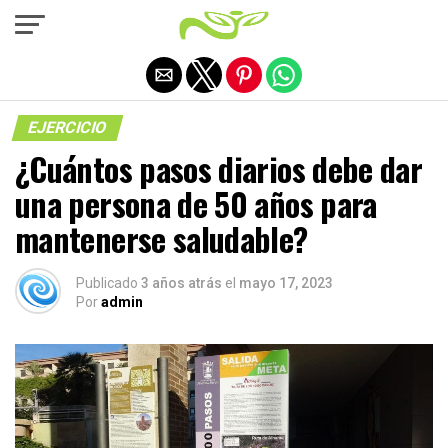
Salir de la versión móvil
EJERCICIO
¿Cuántos pasos diarios debe dar
una persona de 50 años para
mantenerse saludable?
Publicado
3 años atrás
el
mayo 17, 2023
Por
admin