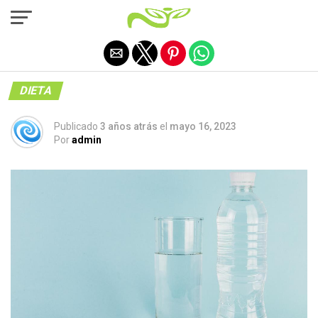
Salir de la versión móvil
DIETA
Publicado
3 años atrás
el
mayo 16, 2023
Por
admin