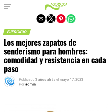
Salir de la versión móvil
EJERCICIO
Los mejores zapatos de
senderismo para hombres:
comodidad y resistencia en cada
paso
Publicado
3 años atrás
el
mayo 17, 2023
Por
admin