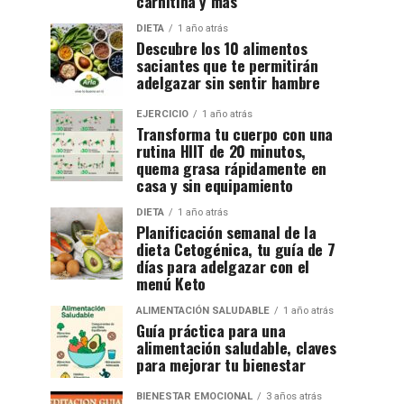
carnitina y más
DIETA
1 año atrás
Descubre los 10 alimentos
saciantes que te permitirán
adelgazar sin sentir hambre
EJERCICIO
1 año atrás
Transforma tu cuerpo con una
rutina HIIT de 20 minutos,
quema grasa rápidamente en
casa y sin equipamiento
DIETA
1 año atrás
Planificación semanal de la
dieta Cetogénica, tu guía de 7
días para adelgazar con el
menú Keto
ALIMENTACIÓN SALUDABLE
1 año atrás
Guía práctica para una
alimentación saludable, claves
para mejorar tu bienestar
BIENESTAR EMOCIONAL
3 años atrás