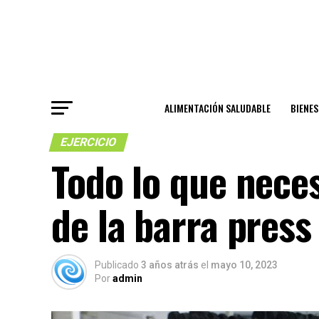
ALIMENTACIÓN SALUDABLE
BIENE
EJERCICIO
Todo lo que neces
de la barra pres
Publicado
3 años atrás
el
mayo 10, 2023
Por
admin