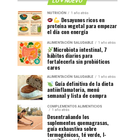
LO + NUEVO
NUTRICIÓN
1 año atrás
Desayunos ricos en
proteína vegetal para empezar
el día con energía
ALIMENTACIÓN SALUDABLE
1 año atrás
Microbiota intestinal, 7
hábitos diarios para
fortalecerla sin probióticos
caros
ALIMENTACIÓN SALUDABLE
1 año atrás
Guía definitiva de la dieta
antiinflamatoria, menú
semanal y lista de compra
COMPLEMENTOS ALIMENTICIOS
1 año atrás
Desentrañando los
suplementos quemagrasas,
guía exhaustiva sobre
termogénicos, té verde, l-