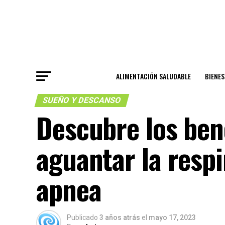
ALIMENTACIÓN SALUDABLE
BIENE
SUEÑO Y DESCANSO
Descubre los bene
aguantar la respi
apnea
Publicado
3 años atrás
el
mayo 17, 2023