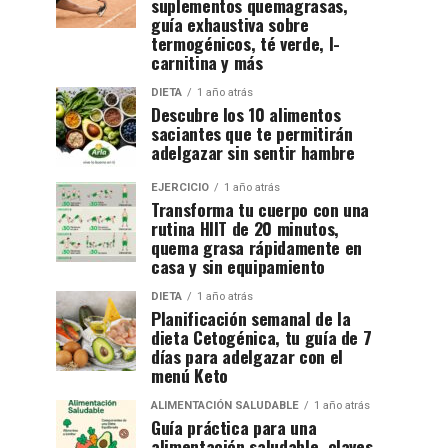
suplementos quemagrasas,
guía exhaustiva sobre
termogénicos, té verde, l-
carnitina y más
DIETA
1 año atrás
Descubre los 10 alimentos
saciantes que te permitirán
adelgazar sin sentir hambre
EJERCICIO
1 año atrás
Transforma tu cuerpo con una
rutina HIIT de 20 minutos,
quema grasa rápidamente en
casa y sin equipamiento
DIETA
1 año atrás
Planificación semanal de la
dieta Cetogénica, tu guía de 7
días para adelgazar con el
menú Keto
ALIMENTACIÓN SALUDABLE
1 año atrás
Guía práctica para una
alimentación saludable, claves