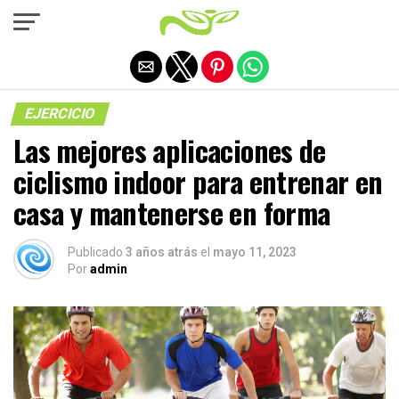
Salir de la versión móvil
EJERCICIO
Las mejores aplicaciones de
ciclismo indoor para entrenar en
casa y mantenerse en forma
Publicado
3 años atrás
el
mayo 11, 2023
Por
admin