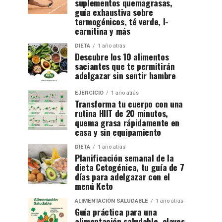
suplementos quemagrasas,
guía exhaustiva sobre
termogénicos, té verde, l-
carnitina y más
DIETA
1 año atrás
Descubre los 10 alimentos
saciantes que te permitirán
adelgazar sin sentir hambre
EJERCICIO
1 año atrás
Transforma tu cuerpo con una
rutina HIIT de 20 minutos,
quema grasa rápidamente en
casa y sin equipamiento
DIETA
1 año atrás
Planificación semanal de la
dieta Cetogénica, tu guía de 7
días para adelgazar con el
menú Keto
ALIMENTACIÓN SALUDABLE
1 año atrás
Guía práctica para una
alimentación saludable, claves