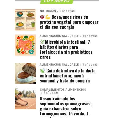
LO + NUEVO
NUTRICIÓN
1 año atrás
Desayunos ricos en
proteína vegetal para empezar
el día con energía
ALIMENTACIÓN SALUDABLE
1 año atrás
Microbiota intestinal, 7
hábitos diarios para
fortalecerla sin probióticos
caros
ALIMENTACIÓN SALUDABLE
1 año atrás
Guía definitiva de la dieta
antiinflamatoria, menú
semanal y lista de compra
COMPLEMENTOS ALIMENTICIOS
1 año atrás
Desentrañando los
suplementos quemagrasas,
guía exhaustiva sobre
termogénicos, té verde, l-