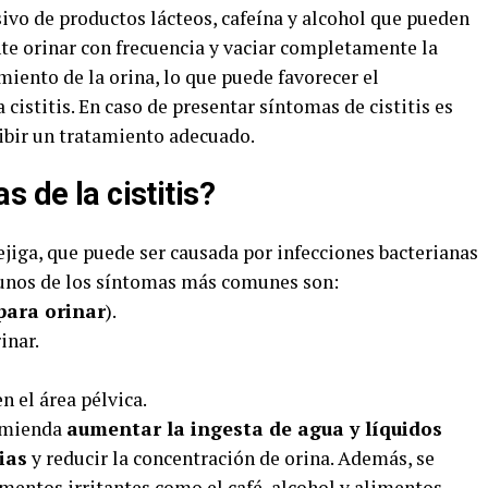
ivo de productos lácteos, cafeína y alcohol que pueden
nte orinar con frecuencia y vaciar completamente la
miento de la orina, lo que puede favorecer el
 cistitis. En caso de presentar síntomas de cistitis es
ibir un tratamiento adecuado.
 de la cistitis?
ejiga, que puede ser causada por infecciones bacterianas
lgunos de los síntomas más comunes son:
 para orinar
).
inar.
 el área pélvica.
comienda
aumentar la ingesta de agua y líquidos
ias
y reducir la concentración de orina. Además, se
imentos
irritantes como el café, alcohol y alimentos