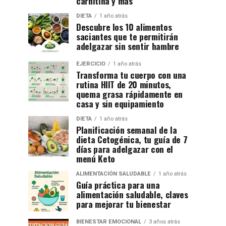
carnitina y más
DIETA
1 año atrás
Descubre los 10 alimentos
saciantes que te permitirán
adelgazar sin sentir hambre
EJERCICIO
1 año atrás
Transforma tu cuerpo con una
rutina HIIT de 20 minutos,
quema grasa rápidamente en
casa y sin equipamiento
DIETA
1 año atrás
Planificación semanal de la
dieta Cetogénica, tu guía de 7
días para adelgazar con el
menú Keto
ALIMENTACIÓN SALUDABLE
1 año atrás
Guía práctica para una
alimentación saludable, claves
para mejorar tu bienestar
BIENESTAR EMOCIONAL
3 años atrás