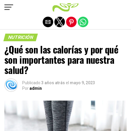
Salir de la versión móvil
NUTRICIÓN
¿Qué son las calorías y por qué
son importantes para nuestra
salud?
Publicado
3 años atrás
el
mayo 9, 2023
Por
admin