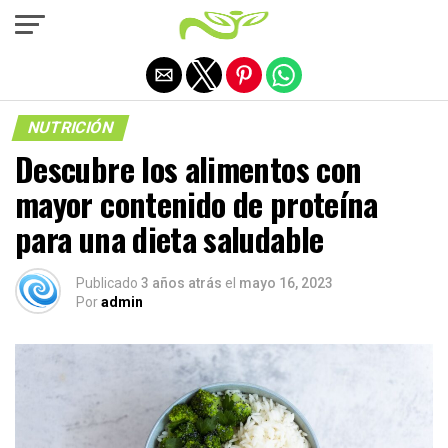
Salir de la versión móvil
NUTRICIÓN
Descubre los alimentos con
mayor contenido de proteína
para una dieta saludable
Publicado
3 años atrás
el
mayo 16, 2023
Por
admin