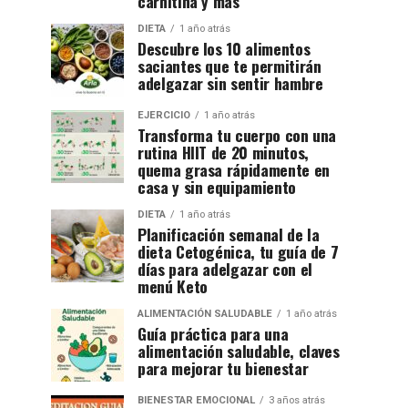
carnitina y más
DIETA
1 año atrás
Descubre los 10 alimentos
saciantes que te permitirán
adelgazar sin sentir hambre
EJERCICIO
1 año atrás
Transforma tu cuerpo con una
rutina HIIT de 20 minutos,
quema grasa rápidamente en
casa y sin equipamiento
DIETA
1 año atrás
Planificación semanal de la
dieta Cetogénica, tu guía de 7
días para adelgazar con el
menú Keto
ALIMENTACIÓN SALUDABLE
1 año atrás
Guía práctica para una
alimentación saludable, claves
para mejorar tu bienestar
BIENESTAR EMOCIONAL
3 años atrás