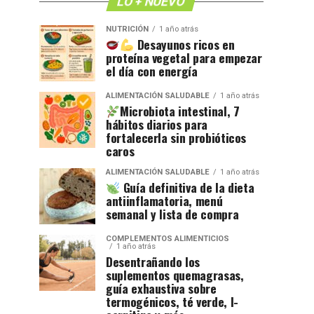
LO + NUEVO
NUTRICIÓN
1 año atrás
Desayunos ricos en
proteína vegetal para empezar
el día con energía
ALIMENTACIÓN SALUDABLE
1 año atrás
Microbiota intestinal, 7
hábitos diarios para
fortalecerla sin probióticos
caros
ALIMENTACIÓN SALUDABLE
1 año atrás
Guía definitiva de la dieta
antiinflamatoria, menú
semanal y lista de compra
COMPLEMENTOS ALIMENTICIOS
1 año atrás
Desentrañando los
suplementos quemagrasas,
guía exhaustiva sobre
termogénicos, té verde, l-