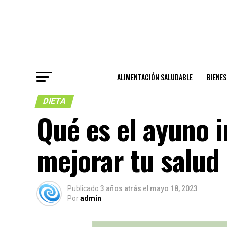
ALIMENTACIÓN SALUDABLE
BIENE
DIETA
Qué es el ayuno 
mejorar tu salud
Publicado
3 años atrás
el
mayo 18, 2023
Por
admin