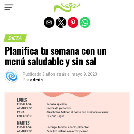
Salir de la versión móvil
DIETA
Planifica tu semana con un
menú saludable y sin sal
Publicado
3 años atrás
el
mayo 9, 2023
Por
admin