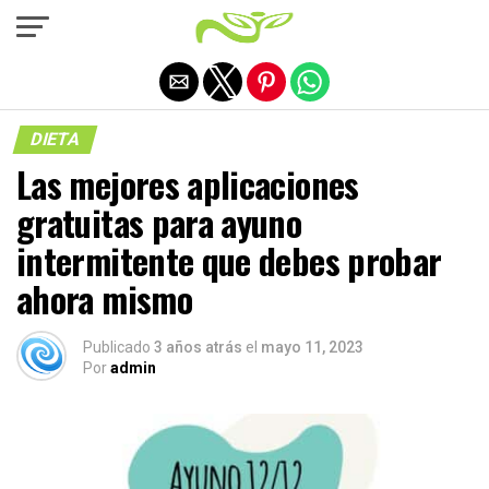
Salir de la versión móvil
DIETA
Las mejores aplicaciones
gratuitas para ayuno
intermitente que debes probar
ahora mismo
Publicado
3 años atrás
el
mayo 11, 2023
Por
admin