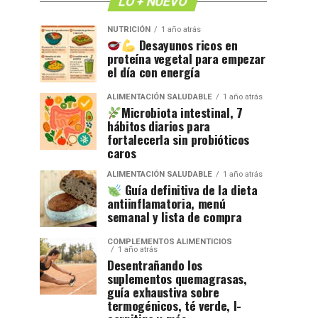
LO + NUEVO
NUTRICIÓN
1 año atrás
Desayunos ricos en
proteína vegetal para empezar
el día con energía
ALIMENTACIÓN SALUDABLE
1 año atrás
Microbiota intestinal, 7
hábitos diarios para
fortalecerla sin probióticos
caros
ALIMENTACIÓN SALUDABLE
1 año atrás
Guía definitiva de la dieta
antiinflamatoria, menú
semanal y lista de compra
COMPLEMENTOS ALIMENTICIOS
1 año atrás
Desentrañando los
suplementos quemagrasas,
guía exhaustiva sobre
termogénicos, té verde, l-