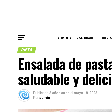
ALIMENTACIÓN SALUDABLE
BIENE
DIETA
Ensalada de pasta
saludable y delic
Publicado
3 años atrás
el
mayo 18, 2023
Por
admin