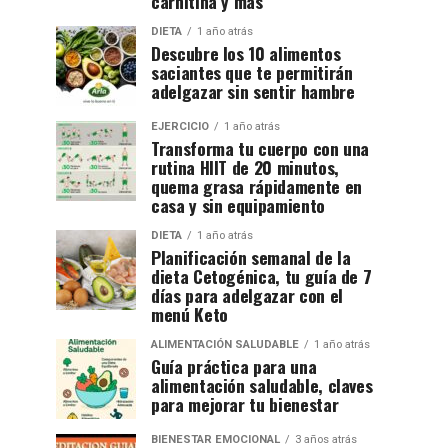
carnitina y más
DIETA
1 año atrás
Descubre los 10 alimentos
saciantes que te permitirán
adelgazar sin sentir hambre
EJERCICIO
1 año atrás
Transforma tu cuerpo con una
rutina HIIT de 20 minutos,
quema grasa rápidamente en
casa y sin equipamiento
DIETA
1 año atrás
Planificación semanal de la
dieta Cetogénica, tu guía de 7
días para adelgazar con el
menú Keto
ALIMENTACIÓN SALUDABLE
1 año atrás
Guía práctica para una
alimentación saludable, claves
para mejorar tu bienestar
BIENESTAR EMOCIONAL
3 años atrás